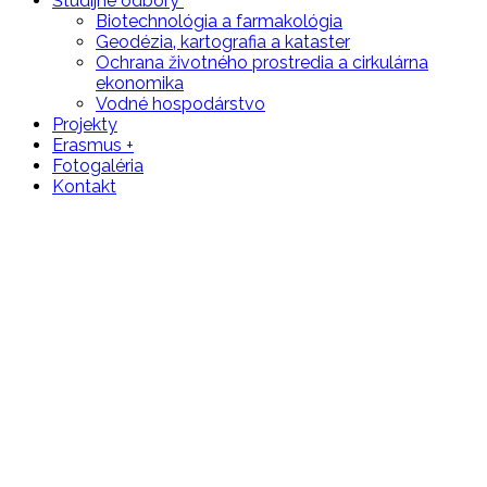
Študijné odbory
Biotechnológia a farmakológia
Geodézia‚ kartografia a kataster
Ochrana životného prostredia a cirkulárna
ekonomika
Vodné hospodárstvo
Projekty
Erasmus +
Fotogaléria
Kontakt
Školské kolo v prednese poézie a
prózy