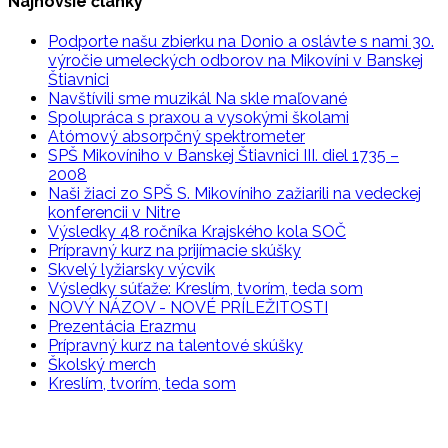
Najnovšie články
Podporte našu zbierku na Donio a oslávte s nami 30.
výročie umeleckých odborov na Mikovíni v Banskej
Štiavnici
Navštívili sme muzikál Na skle maľované
Spolupráca s praxou a vysokými školami
Atómový absorpčný spektrometer
SPŠ Mikovíniho v Banskej Štiavnici III. diel 1735 –
2008
Naši žiaci zo SPŠ S. Mikovíniho zažiarili na vedeckej
konferencii v Nitre
Výsledky 48 ročníka Krajského kola SOČ
Prípravný kurz na prijímacie skúšky
Skvelý lyžiarsky výcvik
Výsledky súťaže: Kreslím, tvorím, teda som
NOVÝ NÁZOV - NOVÉ PRÍLEŽITOSTI
Prezentácia Erazmu
Prípravný kurz na talentové skúšky
Školský merch
Kreslím, tvorím, teda som