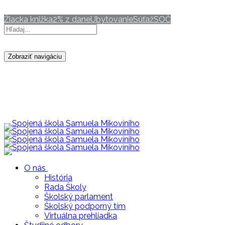
ravca@mikovini.sk
Žiacka knižka
2% z dane
Ubytovanie
Súťaž
SOČ
Zobraziť navigáciu
O nás
História
Rada Školy
Školský parlament
Školský podporný tím
Virtuálna prehliadka