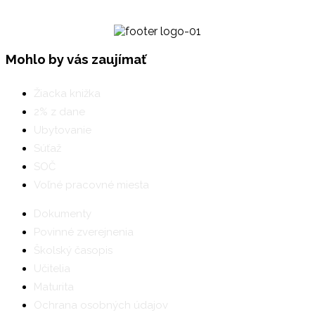
Mohlo by vás zaujímať
Žiacka knižka
2% z dane
Ubytovanie
Súťaž
SOČ
Voľné pracovné miesta
Dokumenty
Povinné zverejnenia
Školský časopis
Učitelia
Maturita
Ochrana osobných údajov