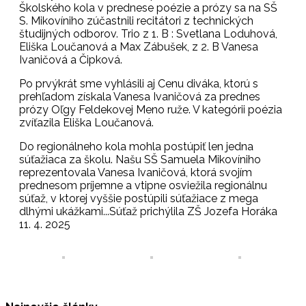
Školského kola v prednese poézie a prózy sa na SŠ
S. Mikovíniho zúčastnili recitátori z technických
študijných odborov. Trio z 1. B : Svetlana Loduhová,
Eliška Loučanová a Max Zábušek, z 2. B Vanesa
Ivaničová a Čipková.
Po prvýkrát sme vyhlásili aj Cenu diváka, ktorú s
prehľadom získala Vanesa Ivaničová za prednes
prózy Oľgy Feldekovej Meno ruže. V kategórii poézia
zvíťazila Eliška Loučanová.
Do regionálneho kola mohla postúpiť len jedna
súťažiaca za školu. Našu SŠ Samuela Mikovíniho
reprezentovala Vanesa Ivaničová, ktorá svojím
prednesom príjemne a vtipne osviežila regionálnu
súťaž, v ktorej vyššie postúpili súťažiace z mega
dlhými ukážkami...Súťaž prichýlila ZŠ Jozefa Horáka
11. 4. 2025