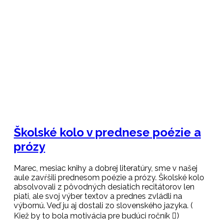
Domov
/
Kultúrne akcie
/
Školské kolo v prednese poézie
a prózy
Školské kolo v prednese poézie a
prózy
Marec, mesiac knihy a dobrej literatúry, sme v našej
aule zavŕšili prednesom poézie a prózy. Školské kolo
absolvovali z pôvodných desiatich recitátorov len
piati, ale svoj výber textov a prednes zvládli na
výbornú. Veď ju aj dostali zo slovenského jazyka. (
Kiež by to bola motivácia pre budúci ročník )