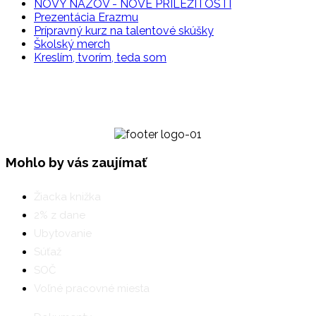
NOVÝ NÁZOV - NOVÉ PRÍLEŽITOSTI
Prezentácia Erazmu
Prípravný kurz na talentové skúšky
Školský merch
Kreslím, tvorím, teda som
Mohlo by vás zaujímať
Žiacka knižka
2% z dane
Ubytovanie
Súťaž
SOČ
Voľné pracovné miesta