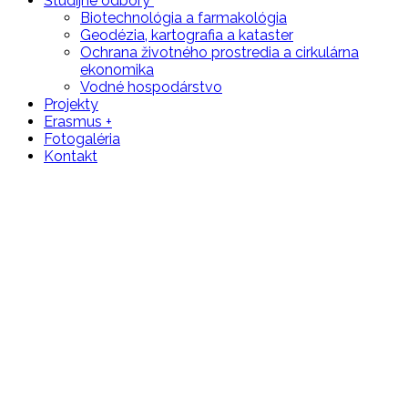
Študijné odbory
Biotechnológia a farmakológia
Geodézia‚ kartografia a kataster
Ochrana životného prostredia a cirkulárna
ekonomika
Vodné hospodárstvo
Projekty
Erasmus +
Fotogaléria
Kontakt
Prispeli sme na BIELU PASTELKU
Domov
/
Nezaradené
/
Prispeli sme na BIELU PASTELKU