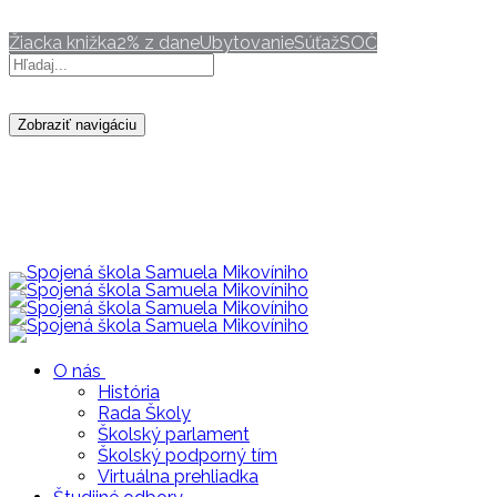
ravca@mikovini.sk
Žiacka knižka
2% z dane
Ubytovanie
Súťaž
SOČ
Zobraziť navigáciu
O nás
História
Rada Školy
Školský parlament
Školský podporný tím
Virtuálna prehliadka