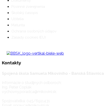
Dokumenty
Povinné zverejnenia
Školský časopis
Učitelia
Maturita
Ochrana osobných údajov
Zásady cookies (EU)
Kontakty
Spojená škola Samuela Mikovíniho - Banská Štiavnica
Informácie o študijných odboroch:
Ing. Peter Coplák
vychovny.poradca@mikovini.sk
Spojovateľka: 045/6911431
Email: spravca@mikovini.sk