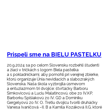
Prispeli sme na BIELU PASTELKU
20.9.2024 sa po celom Slovensku rozbehli študenti
a žiaci v tričkách s logom Biela pastelka
a s pokladničkami, aby pomohli pri verejnej zbierke,
ktorú organizuje Únia nevidiacich a slabozrakých
Slovenska. Naša škola vyzbrojila úsmevom
a entuziazmom tri dvojice: štvrtáčky Barboru
Šimkovicovú a Luciu Malatincovú. obe zo IV.KP,
Barborku Spišiakovú zo IV. GD a Dominiku
Gergelyovú zo IV. O. Tretiu dvojicu tvorili druháčky
Vanesa Ivaničová –II. B a Kamila Kozáková II.G, ktoré