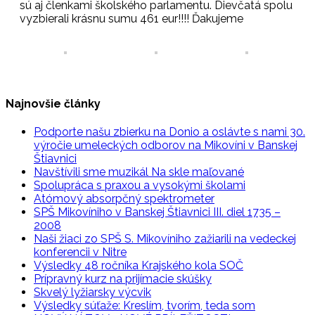
sú aj členkami školského parlamentu. Dievčatá spolu
vyzbierali krásnu sumu 461 eur!!!! Ďakujeme
Najnovšie články
Podporte našu zbierku na Donio a oslávte s nami 30.
výročie umeleckých odborov na Mikovíni v Banskej
Štiavnici
Navštívili sme muzikál Na skle maľované
Spolupráca s praxou a vysokými školami
Atómový absorpčný spektrometer
SPŠ Mikovíniho v Banskej Štiavnici III. diel 1735 –
2008
Naši žiaci zo SPŠ S. Mikovíniho zažiarili na vedeckej
konferencii v Nitre
Výsledky 48 ročníka Krajského kola SOČ
Prípravný kurz na prijímacie skúšky
Skvelý lyžiarsky výcvik
Výsledky súťaže: Kreslím, tvorím, teda som