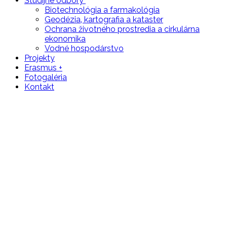
Študijné odbory
Biotechnológia a farmakológia
Geodézia‚ kartografia a kataster
Ochrana životného prostredia a cirkulárna
ekonomika
Vodné hospodárstvo
Projekty
Erasmus +
Fotogaléria
Kontakt
Odborná exkurzia do Toskánska –
IV.KO/KP/P