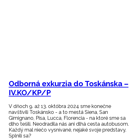
Domov
/
Nezaradené
/
Odborná exkurzia do Toskánska –
IV.KO/KP/P
Odborná exkurzia do Toskánska –
IV.KO/KP/P
V dňoch 9. až 13. októbra 2024 sme konečne
navštívili Toskánsko - a to mestá Siena, San
Gimignano, Pisa, Lucca, Florencia - na ktoré sme sa
dlho tešili. Neodradila nás ani dlhá cesta autobusom.
Každý mal niečo vysnívané, nejaké svoje predstavy.
Splnili sa?