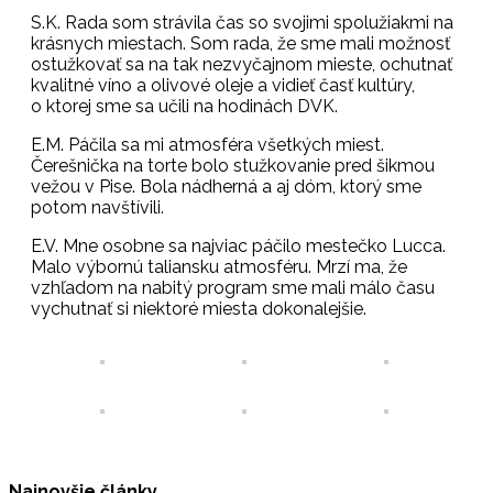
S.K. Rada som strávila čas so svojimi spolužiakmi na
krásnych miestach. Som rada, že sme mali možnosť
ostužkovať sa na tak nezvyčajnom mieste, ochutnať
kvalitné víno a olivové oleje a vidieť časť kultúry,
o ktorej sme sa učili na hodinách DVK.
E.M. Páčila sa mi atmosféra všetkých miest.
Čerešnička na torte bolo stužkovanie pred šikmou
vežou v Pise. Bola nádherná a aj dóm, ktorý sme
potom navštívili.
E.V. Mne osobne sa najviac páčilo mestečko Lucca.
Malo výbornú taliansku atmosféru. Mrzí ma, že
vzhľadom na nabitý program sme mali málo času
vychutnať si niektoré miesta dokonalejšie.
Najnovšie články