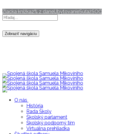
ravca@mikovini.sk
Žiacka knižka
2% z dane
Ubytovanie
Súťaž
SOČ
Zobraziť navigáciu
O nás
História
Rada Školy
Školský parlament
Školský podporný tím
Virtuálna prehliadka