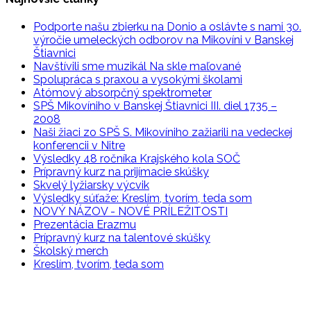
Podporte našu zbierku na Donio a oslávte s nami 30.
výročie umeleckých odborov na Mikovíni v Banskej
Štiavnici
Navštívili sme muzikál Na skle maľované
Spolupráca s praxou a vysokými školami
Atómový absorpčný spektrometer
SPŠ Mikovíniho v Banskej Štiavnici III. diel 1735 –
2008
Naši žiaci zo SPŠ S. Mikovíniho zažiarili na vedeckej
konferencii v Nitre
Výsledky 48 ročníka Krajského kola SOČ
Prípravný kurz na prijímacie skúšky
Skvelý lyžiarsky výcvik
Výsledky súťaže: Kreslím, tvorím, teda som
NOVÝ NÁZOV - NOVÉ PRÍLEŽITOSTI
Prezentácia Erazmu
Prípravný kurz na talentové skúšky
Školský merch
Kreslím, tvorím, teda som