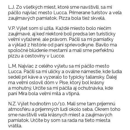
L.J. Zo všetkých miest, ktoré sme navštívili, sa mi
páčilo najviac mesto Lucca. Primerane turistov a veľa
zaujímavých pamiatok. Pizza bola tiež skvelá.
V.P. Výlet som si užila. Každé miesto bolo niečím
zaujímavé, aj keď niektoré boli predsa len turisticky
veľmi vyťažené, ale právom. Páčili sa mi pamiatky
a výklad z histórie od pani sprievodkyne. Bavilo ma
spoločné blúdenie mestami a mali sme perfektnú
pizzu a cestoviny v Lucce.
L.M. Najviac z celého výletu sa mi páčilo mesto
Lucca. Páčili sa mi uličky a oválne námestie, kde ľudia
sedeli pri káve a vyzeralo to typicky taliansky. Ďalej
ma veľmi oslovil dóm v Pise, ktorý bol krásny
a mohutný. Určite sa mi páčila aj ochutnávka, kde
pani Mira bola veľmi milá a vtipná.
N.Z. Výlet hodnotím 10/10. Mali sme tam príjemnú
atmosféru a príjemných ľudí okolo seba. Okrem toho
sme navštívili veľa krásnych miest a zaujímavých
pamiatok. Určite by som sa rada na tieto miesta
vrátila.