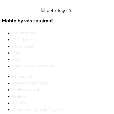
Mohlo by vás zaujímať
Žiacka knižka
2% z dane
Ubytovanie
Súťaž
SOČ
Voľné pracovné miesta
Dokumenty
Povinné zverejnenia
Školský časopis
Učitelia
Maturita
Ochrana osobných údajov